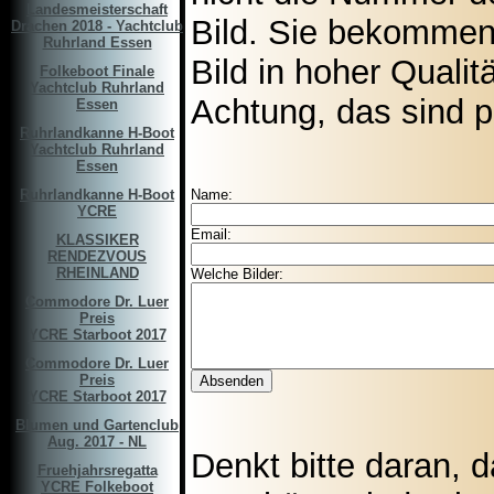
Landesmeisterschaft
Bild. Sie bekommen
Drachen 2018 - Yachtclub
Ruhrland Essen
Bild in hoher Qualitä
Folkeboot Finale
Yachtclub Ruhrland
Achtung, das sind 
Essen
Ruhrlandkanne H-Boot
Yachtclub Ruhrland
Essen
Ruhrlandkanne H-Boot
Name:
YCRE
Email:
KLASSIKER
RENDEZVOUS
RHEINLAND
Welche Bilder:
Commodore Dr. Luer
Preis
YCRE Starboot 2017
Commodore Dr. Luer
Preis
YCRE Starboot 2017
Blumen und Gartenclub
Aug. 2017 - NL
Denkt bitte daran, 
Fruehjahrsregatta
YCRE Folkeboot