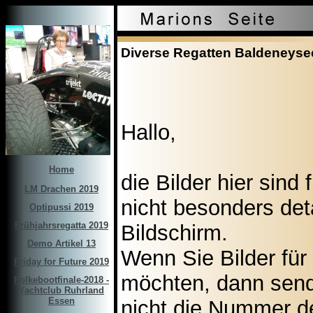
Diverse Regatten Baldeneyse
Hallo,
Home
die Bilder hier sind 
LM Drachen 2019
nicht besonders deta
Optipussi 2019
Frühjahrsregatta 2019
Bildschirm.
Demo Artikel 13
Wenn Sie Bilder fü
Friday for Future 2019
möchten, dann send
Folkebootfinale-2018 -
Yachtclub Ruhrland
Essen
nicht die Nummer de