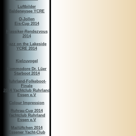
Luftbilder
Baldeneysee YCRE
O-Jollen
Eis-Cup 2014
Klassiker-Rendezvous
2014
Jazz on the Lakeside
YCRE 2014
Kielzuvogel
Commodore Dr. Lüer
Starboot 2014
Ruhrland-Folkeboot-
Finale
2014 Yachtclub Ruhrland
Essen e.V
Colour Impression
Ruhrau-Cup 2014
Yachtclub Ruhrland
Essen e.V
Mailüftchen 2014
Essener Yacht-Club