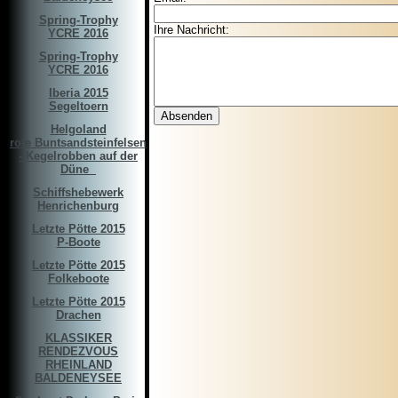
Spring-Trophy
Ihre Nachricht:
YCRE 2016
Spring-Trophy
YCRE 2016
Iberia 2015
Segeltoern
Helgoland
rote Buntsandsteinfelsen
- Kegelrobben auf der
Düne ­­­ ­
Schiffshebewerk
Henrichenburg
Letzte Pötte 2015
P-Boote
Letzte Pötte 2015
Folkeboote
Letzte Pötte 2015
Drachen
KLASSIKER
RENDEZVOUS
RHEINLAND
BALDENEYSEE