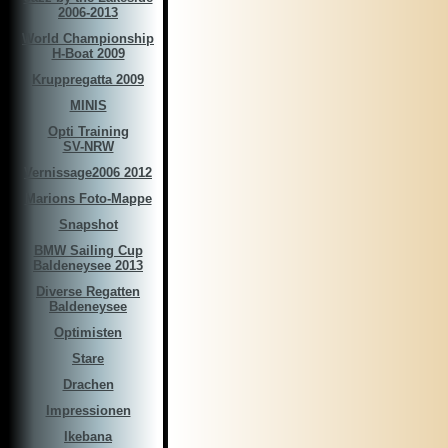
2006-2013
World Championship
H-Boat 2009
Kruppregatta 2009
MINIS
Opti Training
SV-NRW
Vernissage2006 2012
Marions Foto-Mappe
Snapshot
BMW Sailing Cup
Baldeneysee 2013
Diverse Regatten
Baldeneysee
Optimisten
Stare
Drachen
Impressionen
Ikebana