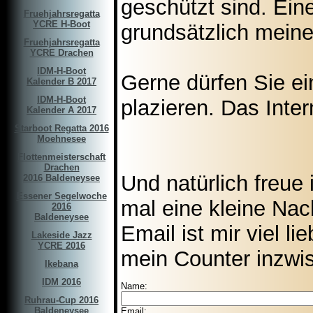
geschützt sind. Ein
Fruehjahrsregatta
YCRE H-Boot
grundsätzlich meine
Fruehjahrsregatta
YCRE Drachen
IDM-H-Boot
Gerne dürfen Sie ein
Kalender B 2017
IDM-H-Boot
plazieren. Das Inter
Kalender A 2017
Starboot Regatta 2016
Moehnesee
Flottenmeisterschaft
Drachen
Und natürlich freue
2016 Baldeneysee
Essener Segelwoche
mal eine kleine Nac
2016
Baldeneysee
Email ist mir viel l
Lakeside Jazz
YCRE 2016
mein Counter inzwis
Ikebana
IDM 2016
Name:
Ruhrau-Cup 2016
Baldeneysee
Email: