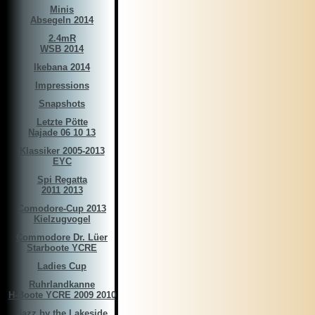
Minis
Absegeln 2014
2.4mR
WSB 2014
Ikebana 2014
Impressions
Snapshots
Letzte Pötte
Najade 06 10 13
Klassiker 2005-2013
EYC
Spi Regatta
2011 2013
Comodore-Cup 2013
Kielzugvogel
Commodore Dr. Lüer
Starboote YCRE
Ladies Cup
Ruhrlandkanne
H-Boote YCRE 2009 2010
Jazz by the Lakeside