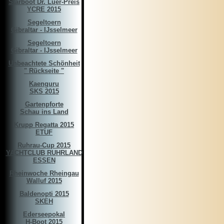
Starboot Dr. Luer-Preis
YCRE 2015
Segeltoern
Gibraltar - IJsselmeer
Segeltoern
Gibraltar - IJsselmeer
Unbeachtete Schönheit
" Rückseite "
Kaenguru
SKS 2015
Gartenpforte
Schau ins Land
Krupp Regatta 2015
ETUF
Ruhrau-Cup 2015
YACHTCLUB RUHRLAND
ESSEN
Rheinwoche Rheingau
Walluf 2015
Baldenopti 2015
SKEH
Ederseepokal
H-Boot 2015