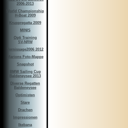
2006-2013
World Championship
H-Boat 2009
Kruppregatta 2009
MINIS
Opti Training
SV-NRW
Vernissage2006 2012
Marions Foto-Mappe
Snapshot
BMW Sailing Cup
Baldeneysee 2013
Diverse Regatten
Baldeneysee
Optimisten
Stare
Drachen
Impressionen
Ikebana