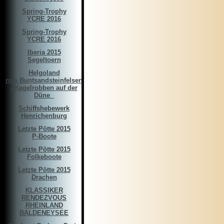
Spring-Trophy
YCRE 2016
Spring-Trophy
YCRE 2016
Iberia 2015
Segeltoern
Helgoland
rote Buntsandsteinfelsen
- Kegelrobben auf der
Düne ­­­ ­
Schiffshebewerk
Henrichenburg
Letzte Pötte 2015
P-Boote
Letzte Pötte 2015
Folkeboote
Letzte Pötte 2015
Drachen
KLASSIKER
RENDEZVOUS
RHEINLAND
BALDENEYSEE