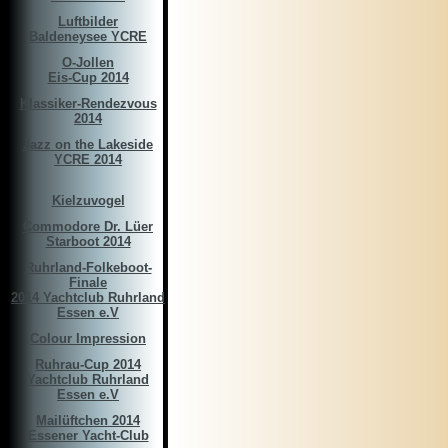
Luftbilder
Baldeneysee YCRE
O-Jollen
Eis-Cup 2014
Klassiker-Rendezvous
2014
Jazz on the Lakeside
YCRE 2014
Kielzuvogel
Commodore Dr. Lüer
Starboot 2014
Ruhrland-Folkeboot-
Finale
2014 Yachtclub Ruhrland
Essen e.V
Colour Impression
Ruhrau-Cup 2014
Yachtclub Ruhrland
Essen e.V
Mailüftchen 2014
Essener Yacht-Club