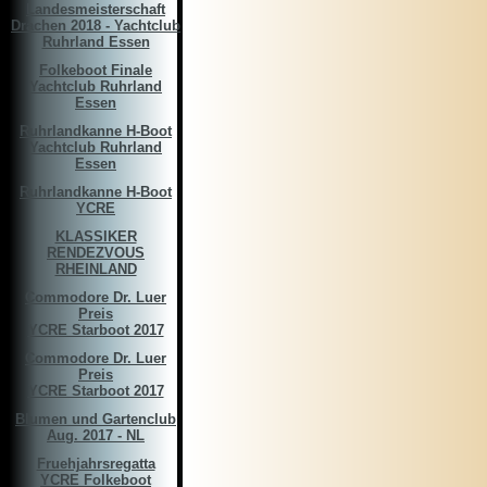
Landesmeisterschaft
Drachen 2018 - Yachtclub
Ruhrland Essen
Folkeboot Finale
Yachtclub Ruhrland
Essen
Ruhrlandkanne H-Boot
Yachtclub Ruhrland
Essen
Ruhrlandkanne H-Boot
YCRE
KLASSIKER
RENDEZVOUS
RHEINLAND
Commodore Dr. Luer
Preis
YCRE Starboot 2017
Commodore Dr. Luer
Preis
YCRE Starboot 2017
Blumen und Gartenclub
Aug. 2017 - NL
Fruehjahrsregatta
YCRE Folkeboot