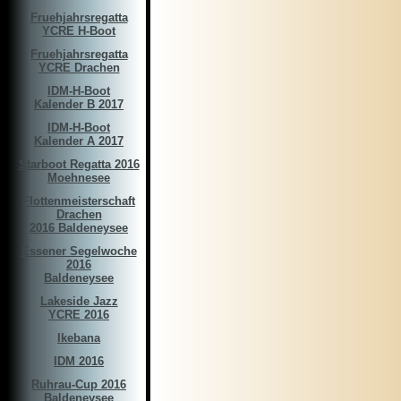
Fruehjahrsregatta
YCRE H-Boot
Fruehjahrsregatta
YCRE Drachen
IDM-H-Boot
Kalender B 2017
IDM-H-Boot
Kalender A 2017
Starboot Regatta 2016
Moehnesee
Flottenmeisterschaft
Drachen
2016 Baldeneysee
Essener Segelwoche
2016
Baldeneysee
Lakeside Jazz
YCRE 2016
Ikebana
IDM 2016
Ruhrau-Cup 2016
Baldeneysee