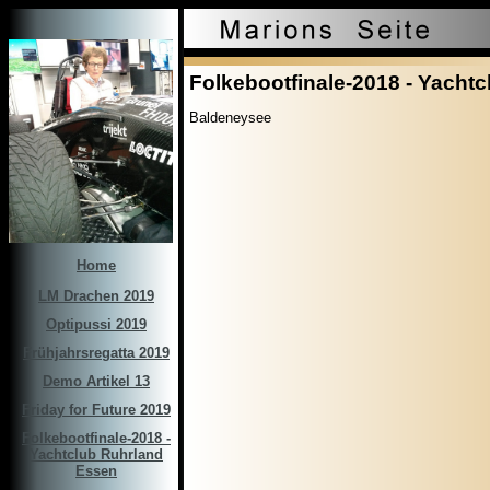
Folkebootfinale-2018 - Yacht
Baldeneysee
Home
LM Drachen 2019
Optipussi 2019
Frühjahrsregatta 2019
Demo Artikel 13
Friday for Future 2019
Folkebootfinale-2018 -
Yachtclub Ruhrland
Essen