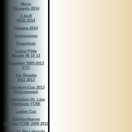
Minis
Absegeln 2014
2.4mR
WSB 2014
Ikebana 2014
Impressions
Snapshots
Letzte Pötte
Najade 06 10 13
Klassiker 2005-2013
EYC
Spi Regatta
2011 2013
Comodore-Cup 2013
Kielzugvogel
Commodore Dr. Lüer
Starboote YCRE
Ladies Cup
Ruhrlandkanne
H-Boote YCRE 2009 2010
Jazz by the Lakeside