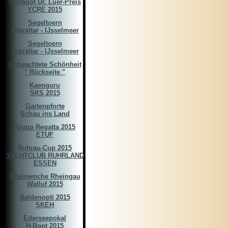
Starboot Dr. Luer-Preis
YCRE 2015
Segeltoern
Gibraltar - IJsselmeer
Segeltoern
Gibraltar - IJsselmeer
Unbeachtete Schönheit
" Rückseite "
Kaenguru
SKS 2015
Gartenpforte
Schau ins Land
Krupp Regatta 2015
ETUF
Ruhrau-Cup 2015
YACHTCLUB RUHRLAND
ESSEN
Rheinwoche Rheingau
Walluf 2015
Baldenopti 2015
SKEH
Ederseepokal
H-Boot 2015