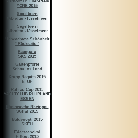
Starboot Dr. Luer-Preis
YCRE 2015
Segeltoern
Gibraltar - IJsselmeer
Segeltoern
Gibraltar - IJsselmeer
Unbeachtete Schönheit
" Rückseite "
Kaenguru
SKS 2015
Gartenpforte
Schau ins Land
Krupp Regatta 2015
ETUF
Ruhrau-Cup 2015
YACHTCLUB RUHRLAND
ESSEN
Rheinwoche Rheingau
Walluf 2015
Baldenopti 2015
SKEH
Ederseepokal
H-Boot 2015