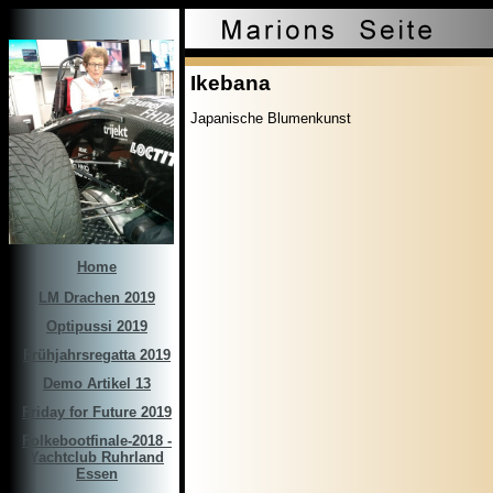
Ikebana
Japanische Blumenkunst
Home
LM Drachen 2019
Optipussi 2019
Frühjahrsregatta 2019
Demo Artikel 13
Friday for Future 2019
Folkebootfinale-2018 -
Yachtclub Ruhrland
Essen