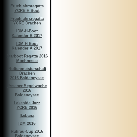
Fruehjahrsregatta
YCRE H-Boot
Fruehjahrsregatta
YCRE Drachen
IDM-H-Boot
Kalender B 2017
IDM-H-Boot
Kalender A 2017
Starboot Regatta 2016
Moehnesee
Flottenmeisterschaft
Drachen
2016 Baldeneysee
Essener Segelwoche
2016
Baldeneysee
Lakeside Jazz
YCRE 2016
Ikebana
IDM 2016
Ruhrau-Cup 2016
Baldeneysee