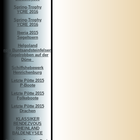
Spring-Trophy
YCRE 2016
Spring-Trophy
YCRE 2016
Iberia 2015
Segeltoern
Helgoland
rote Buntsandsteinfelsen
- Kegelrobben auf der
Düne ­­­ ­
Schiffshebewerk
Henrichenburg
Letzte Pötte 2015
P-Boote
Letzte Pötte 2015
Folkeboote
Letzte Pötte 2015
Drachen
KLASSIKER
RENDEZVOUS
RHEINLAND
BALDENEYSEE