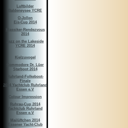
Luftbilder
Baldeneysee YCRE
O-Jollen
Eis-Cup 2014
Klassiker-Rendezvous
2014
Jazz on the Lakeside
YCRE 2014
Kielzuvogel
Commodore Dr. Lüer
Starboot 2014
Ruhrland-Folkeboot-
Finale
2014 Yachtclub Ruhrland
Essen e.V
Colour Impression
Ruhrau-Cup 2014
Yachtclub Ruhrland
Essen e.V
Mailüftchen 2014
Essener Yacht-Club