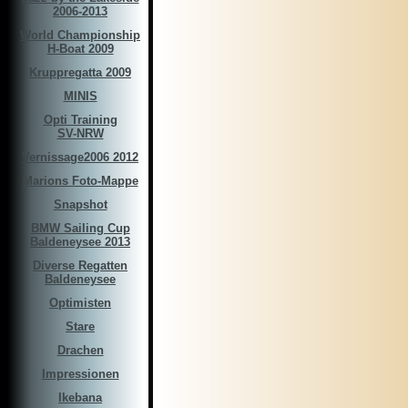
2006-2013
World Championship
H-Boat 2009
Kruppregatta 2009
MINIS
Opti Training
SV-NRW
Vernissage2006 2012
Marions Foto-Mappe
Snapshot
BMW Sailing Cup
Baldeneysee 2013
Diverse Regatten
Baldeneysee
Optimisten
Stare
Drachen
Impressionen
Ikebana