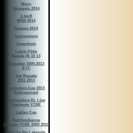
Minis
Absegeln 2014
2.4mR
WSB 2014
Ikebana 2014
Impressions
Snapshots
Letzte Pötte
Najade 06 10 13
Klassiker 2005-2013
EYC
Spi Regatta
2011 2013
Comodore-Cup 2013
Kielzugvogel
Commodore Dr. Lüer
Starboote YCRE
Ladies Cup
Ruhrlandkanne
H-Boote YCRE 2009 2010
Jazz by the Lakeside