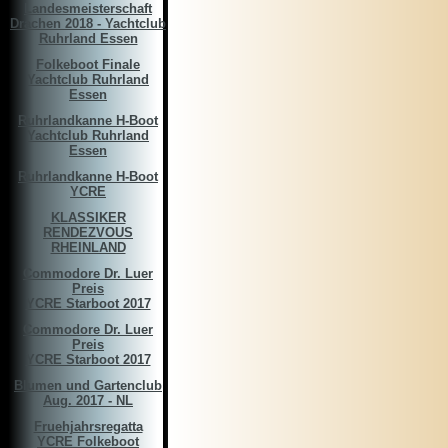
Landesmeisterschaft
Drachen 2018 - Yachtclub
Ruhrland Essen
Folkeboot Finale
Yachtclub Ruhrland
Essen
Ruhrlandkanne H-Boot
Yachtclub Ruhrland
Essen
Ruhrlandkanne H-Boot
YCRE
KLASSIKER
RENDEZVOUS
RHEINLAND
Commodore Dr. Luer
Preis
YCRE Starboot 2017
Commodore Dr. Luer
Preis
YCRE Starboot 2017
Blumen und Gartenclub
Aug. 2017 - NL
Fruehjahrsregatta
YCRE Folkeboot