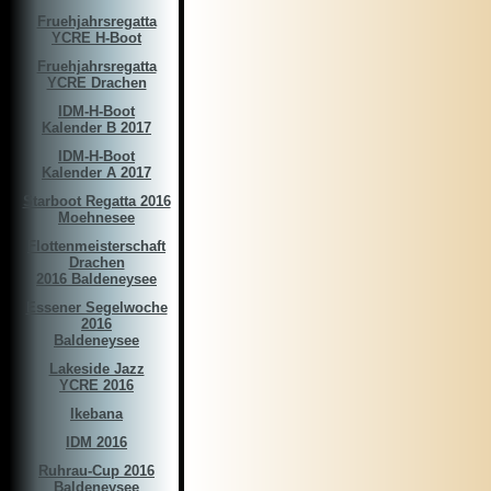
Fruehjahrsregatta
YCRE H-Boot
Fruehjahrsregatta
YCRE Drachen
IDM-H-Boot
Kalender B 2017
IDM-H-Boot
Kalender A 2017
Starboot Regatta 2016
Moehnesee
Flottenmeisterschaft
Drachen
2016 Baldeneysee
Essener Segelwoche
2016
Baldeneysee
Lakeside Jazz
YCRE 2016
Ikebana
IDM 2016
Ruhrau-Cup 2016
Baldeneysee