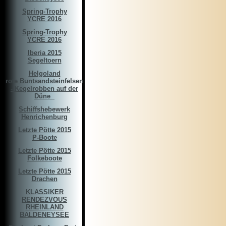
Spring-Trophy
YCRE 2016
Spring-Trophy
YCRE 2016
Iberia 2015
Segeltoern
Helgoland
rote Buntsandsteinfelsen
- Kegelrobben auf der
Düne ­­­ ­
Schiffshebewerk
Henrichenburg
Letzte Pötte 2015
P-Boote
Letzte Pötte 2015
Folkeboote
Letzte Pötte 2015
Drachen
KLASSIKER
RENDEZVOUS
RHEINLAND
BALDENEYSEE