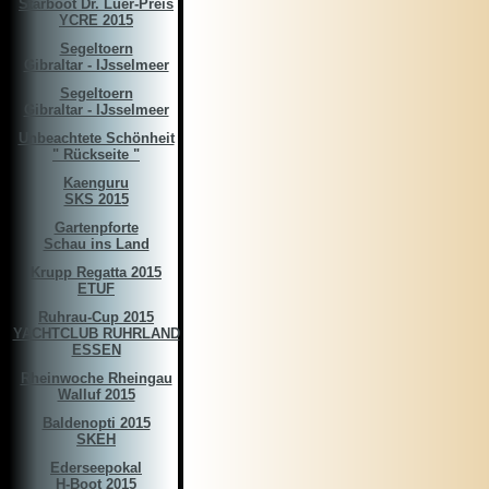
Starboot Dr. Luer-Preis
YCRE 2015
Segeltoern
Gibraltar - IJsselmeer
Segeltoern
Gibraltar - IJsselmeer
Unbeachtete Schönheit
" Rückseite "
Kaenguru
SKS 2015
Gartenpforte
Schau ins Land
Krupp Regatta 2015
ETUF
Ruhrau-Cup 2015
YACHTCLUB RUHRLAND
ESSEN
Rheinwoche Rheingau
Walluf 2015
Baldenopti 2015
SKEH
Ederseepokal
H-Boot 2015