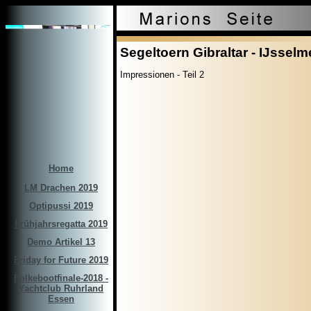
Segeltoern Gibraltar - IJsselm
Impressionen - Teil 2
Home
LM Drachen 2019
Optipussi 2019
Frühjahrsregatta 2019
Demo Artikel 13
Friday for Future 2019
Folkebootfinale-2018 -
Yachtclub Ruhrland
Essen