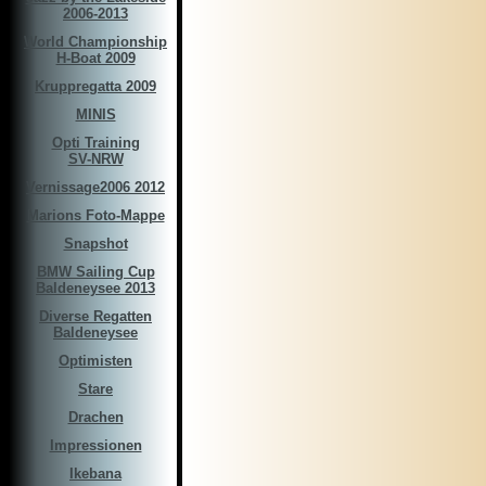
2006-2013
World Championship
H-Boat 2009
Kruppregatta 2009
MINIS
Opti Training
SV-NRW
Vernissage2006 2012
Marions Foto-Mappe
Snapshot
BMW Sailing Cup
Baldeneysee 2013
Diverse Regatten
Baldeneysee
Optimisten
Stare
Drachen
Impressionen
Ikebana