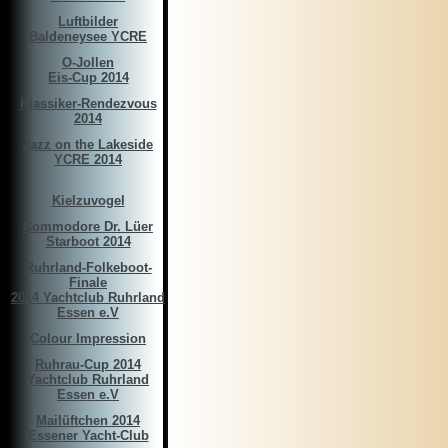
Luftbilder
Baldeneysee YCRE
O-Jollen
Eis-Cup 2014
Klassiker-Rendezvous
2014
Jazz on the Lakeside
YCRE 2014
Kielzuvogel
Commodore Dr. Lüer
Starboot 2014
Ruhrland-Folkeboot-
Finale
2014 Yachtclub Ruhrland
Essen e.V
Colour Impression
Ruhrau-Cup 2014
Yachtclub Ruhrland
Essen e.V
Mailüftchen 2014
Essener Yacht-Club