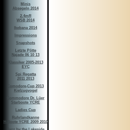
Minis
Absegeln 2014
2.4mR
WSB 2014
Ikebana 2014
Impressions
Snapshots
Letzte Pötte
Najade 06 10 13
Klassiker 2005-2013
EYC
Spi Regatta
2011 2013
Comodore-Cup 2013
Kielzugvogel
Commodore Dr. Lüer
Starboote YCRE
Ladies Cup
Ruhrlandkanne
H-Boote YCRE 2009 2010
Jazz by the Lakeside