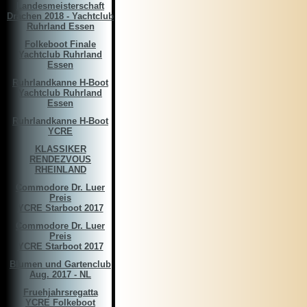
Landesmeisterschaft
Drachen 2018 - Yachtclub
Ruhrland Essen
Folkeboot Finale
Yachtclub Ruhrland
Essen
Ruhrlandkanne H-Boot
Yachtclub Ruhrland
Essen
Ruhrlandkanne H-Boot
YCRE
KLASSIKER
RENDEZVOUS
RHEINLAND
Commodore Dr. Luer
Preis
YCRE Starboot 2017
Commodore Dr. Luer
Preis
YCRE Starboot 2017
Blumen und Gartenclub
Aug. 2017 - NL
Fruehjahrsregatta
YCRE Folkeboot