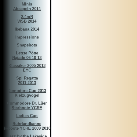
Minis
Absegeln 2014
2.4mR
WSB 2014
Ikebana 2014
Impressions
Snapshots
Letzte Pötte
Najade 06 10 13
Klassiker 2005-2013
EYC
Spi Regatta
2011 2013
Comodore-Cup 2013
Kielzugvogel
Commodore Dr. Lüer
Starboote YCRE
Ladies Cup
Ruhrlandkanne
H-Boote YCRE 2009 2010
Jazz by the Lakeside