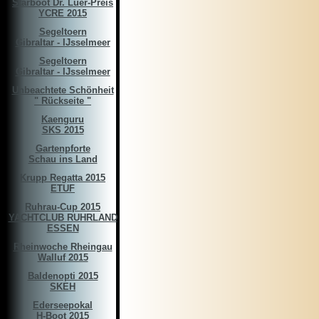
Starboot Dr. Luer-Preis
YCRE 2015
Segeltoern
Gibraltar - IJsselmeer
Segeltoern
Gibraltar - IJsselmeer
Unbeachtete Schönheit
" Rückseite "
Kaenguru
SKS 2015
Gartenpforte
Schau ins Land
Krupp Regatta 2015
ETUF
Ruhrau-Cup 2015
YACHTCLUB RUHRLAND
ESSEN
Rheinwoche Rheingau
Walluf 2015
Baldenopti 2015
SKEH
Ederseepokal
H-Boot 2015