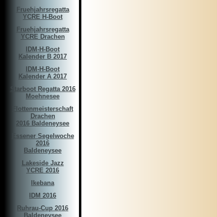
Fruehjahrsregatta
YCRE H-Boot
Fruehjahrsregatta
YCRE Drachen
IDM-H-Boot
Kalender B 2017
IDM-H-Boot
Kalender A 2017
Starboot Regatta 2016
Moehnesee
Flottenmeisterschaft
Drachen
2016 Baldeneysee
Essener Segelwoche
2016
Baldeneysee
Lakeside Jazz
YCRE 2016
Ikebana
IDM 2016
Ruhrau-Cup 2016
Baldeneysee