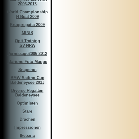
2006-2013
World Championship
H-Boat 2009
Kruppregatta 2009
MINIS
Opti Training
SV-NRW
Vernissage2006 2012
Marions Foto-Mappe
Snapshot
BMW Sailing Cup
Baldeneysee 2013
Diverse Regatten
Baldeneysee
Optimisten
Stare
Drachen
Impressionen
Ikebana