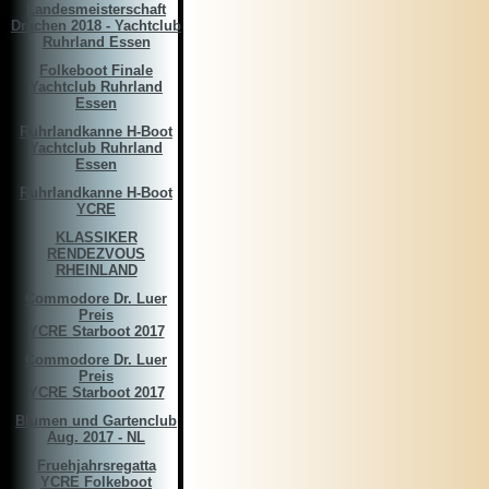
Landesmeisterschaft
Drachen 2018 - Yachtclub
Ruhrland Essen
Folkeboot Finale
Yachtclub Ruhrland
Essen
Ruhrlandkanne H-Boot
Yachtclub Ruhrland
Essen
Ruhrlandkanne H-Boot
YCRE
KLASSIKER
RENDEZVOUS
RHEINLAND
Commodore Dr. Luer
Preis
YCRE Starboot 2017
Commodore Dr. Luer
Preis
YCRE Starboot 2017
Blumen und Gartenclub
Aug. 2017 - NL
Fruehjahrsregatta
YCRE Folkeboot