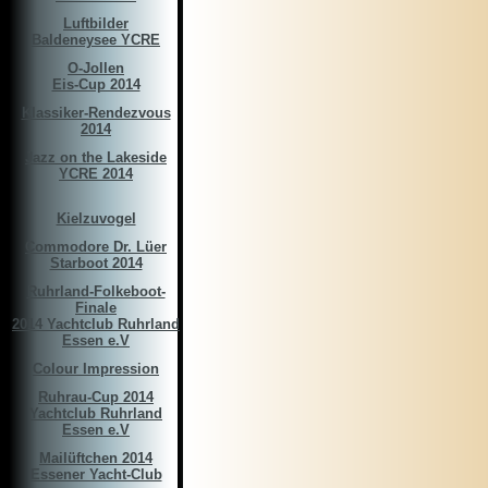
Luftbilder
Baldeneysee YCRE
O-Jollen
Eis-Cup 2014
Klassiker-Rendezvous
2014
Jazz on the Lakeside
YCRE 2014
Kielzuvogel
Commodore Dr. Lüer
Starboot 2014
Ruhrland-Folkeboot-
Finale
2014 Yachtclub Ruhrland
Essen e.V
Colour Impression
Ruhrau-Cup 2014
Yachtclub Ruhrland
Essen e.V
Mailüftchen 2014
Essener Yacht-Club