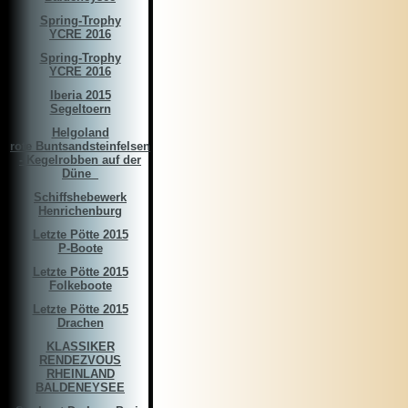
Spring-Trophy
YCRE 2016
Spring-Trophy
YCRE 2016
Iberia 2015
Segeltoern
Helgoland
rote Buntsandsteinfelsen
- Kegelrobben auf der
Düne ­­­ ­
Schiffshebewerk
Henrichenburg
Letzte Pötte 2015
P-Boote
Letzte Pötte 2015
Folkeboote
Letzte Pötte 2015
Drachen
KLASSIKER
RENDEZVOUS
RHEINLAND
BALDENEYSEE