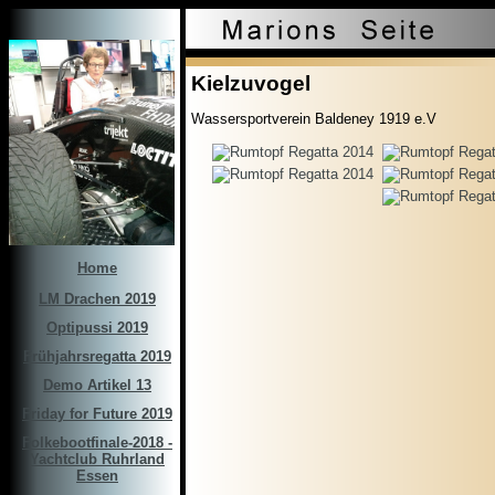
Kielzuvogel
Wassersportverein Baldeney 1919 e.V
Home
LM Drachen 2019
Optipussi 2019
Frühjahrsregatta 2019
Demo Artikel 13
Friday for Future 2019
Folkebootfinale-2018 -
Yachtclub Ruhrland
Essen