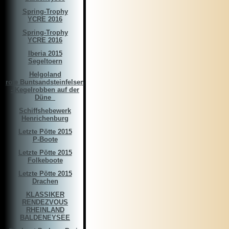
Spring-Trophy
YCRE 2016
Spring-Trophy
YCRE 2016
Iberia 2015
Segeltoern
Helgoland
rote Buntsandsteinfelsen
- Kegelrobben auf der
Düne ­­­ ­
Schiffshebewerk
Henrichenburg
Letzte Pötte 2015
P-Boote
Letzte Pötte 2015
Folkeboote
Letzte Pötte 2015
Drachen
KLASSIKER
RENDEZVOUS
RHEINLAND
BALDENEYSEE