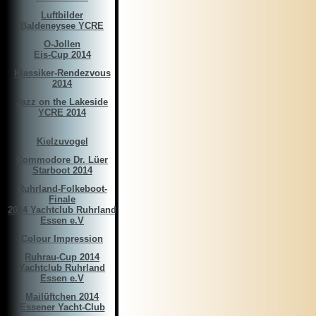
Luftbilder
Baldeneysee YCRE
O-Jollen
Eis-Cup 2014
Klassiker-Rendezvous
2014
Jazz on the Lakeside
YCRE 2014
Kielzuvogel
Commodore Dr. Lüer
Starboot 2014
Ruhrland-Folkeboot-
Finale
2014 Yachtclub Ruhrland
Essen e.V
Colour Impression
Ruhrau-Cup 2014
Yachtclub Ruhrland
Essen e.V
Mailüftchen 2014
Essener Yacht-Club