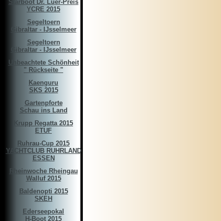
Starboot Dr. Luer-Preis
YCRE 2015
Segeltoern
Gibraltar - IJsselmeer
Segeltoern
Gibraltar - IJsselmeer
Unbeachtete Schönheit
" Rückseite "
Kaenguru
SKS 2015
Gartenpforte
Schau ins Land
Krupp Regatta 2015
ETUF
Ruhrau-Cup 2015
YACHTCLUB RUHRLAND
ESSEN
Rheinwoche Rheingau
Walluf 2015
Baldenopti 2015
SKEH
Ederseepokal
H-Boot 2015