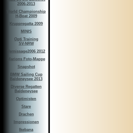
2006-2013
World Championship
H-Boat 2009
Kruppregatta 2009
MINIS
Opti Training
SV-NRW
Vernissage2006 2012
Marions Foto-Mappe
Snapshot
BMW Sailing Cup
Baldeneysee 2013
Diverse Regatten
Baldeneysee
Optimisten
Stare
Drachen
Impressionen
Ikebana