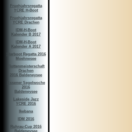
Fruehjahrsregatta
YCRE H-Boot
Fruehjahrsregatta
YCRE Drachen
IDM-H-Boot
Kalender B 2017
IDM-H-Boot
Kalender A 2017
Starboot Regatta 2016
Moehnesee
Flottenmeisterschaft
Drachen
2016 Baldeneysee
Essener Segelwoche
2016
Baldeneysee
Lakeside Jazz
YCRE 2016
Ikebana
IDM 2016
Ruhrau-Cup 2016
Baldeneysee