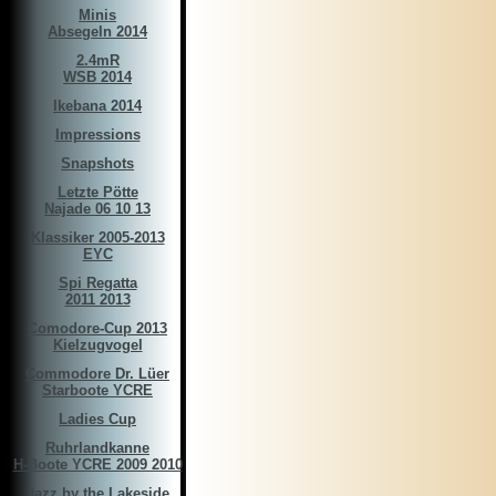
Minis
Absegeln 2014
2.4mR
WSB 2014
Ikebana 2014
Impressions
Snapshots
Letzte Pötte
Najade 06 10 13
Klassiker 2005-2013
EYC
Spi Regatta
2011 2013
Comodore-Cup 2013
Kielzugvogel
Commodore Dr. Lüer
Starboote YCRE
Ladies Cup
Ruhrlandkanne
H-Boote YCRE 2009 2010
Jazz by the Lakeside