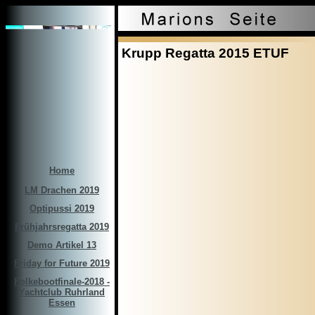
Krupp Regatta 2015 ETUF
Home
LM Drachen 2019
Optipussi 2019
Frühjahrsregatta 2019
Demo Artikel 13
Friday for Future 2019
Folkebootfinale-2018 -
Yachtclub Ruhrland
Essen