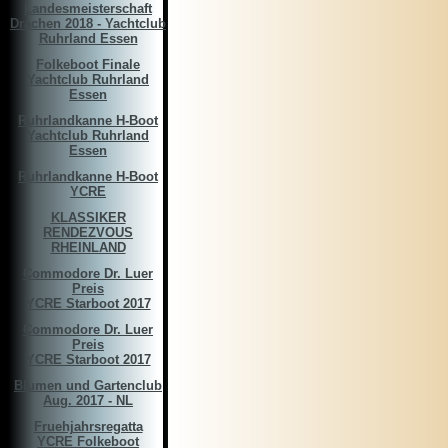
Landesmeisterschaft
Drachen 2018 - Yachtclub
Ruhrland Essen
Folkeboot Finale
Yachtclub Ruhrland
Essen
Ruhrlandkanne H-Boot
Yachtclub Ruhrland
Essen
Ruhrlandkanne H-Boot
YCRE
KLASSIKER
RENDEZVOUS
RHEINLAND
Commodore Dr. Luer
Preis
YCRE Starboot 2017
Commodore Dr. Luer
Preis
YCRE Starboot 2017
Blumen und Gartenclub
Aug. 2017 - NL
Fruehjahrsregatta
YCRE Folkeboot