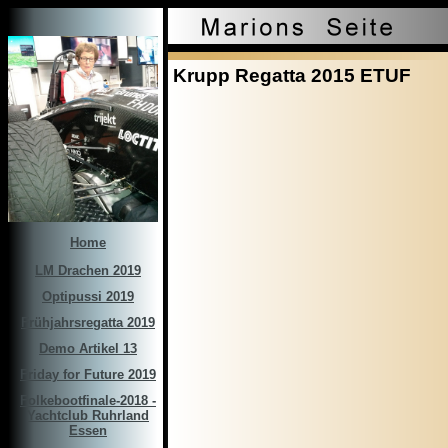
Krupp Regatta 2015 ETUF
Home
LM Drachen 2019
Optipussi 2019
Frühjahrsregatta 2019
Demo Artikel 13
Friday for Future 2019
Folkebootfinale-2018 -
Yachtclub Ruhrland
Essen