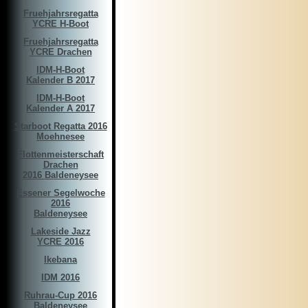
Fruehjahrsregatta
YCRE H-Boot
Fruehjahrsregatta
YCRE Drachen
IDM-H-Boot
Kalender B 2017
IDM-H-Boot
Kalender A 2017
Starboot Regatta 2016
Moehnesee
Flottenmeisterschaft
Drachen
2016 Baldeneysee
Essener Segelwoche
2016
Baldeneysee
Lakeside Jazz
YCRE 2016
Ikebana
IDM 2016
Ruhrau-Cup 2016
Baldeneysee