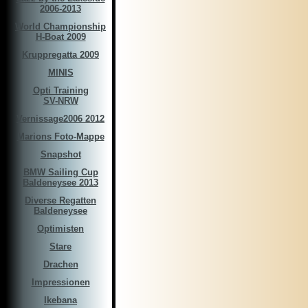
2006-2013
World Championship
H-Boat 2009
Kruppregatta 2009
MINIS
Opti Training
SV-NRW
Vernissage2006 2012
Marions Foto-Mappe
Snapshot
BMW Sailing Cup
Baldeneysee 2013
Diverse Regatten
Baldeneysee
Optimisten
Stare
Drachen
Impressionen
Ikebana