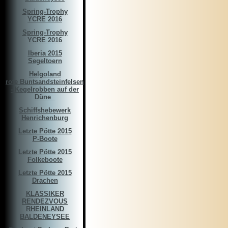
Spring-Trophy
YCRE 2016
Spring-Trophy
YCRE 2016
Iberia 2015
Segeltoern
Helgoland
rote Buntsandsteinfelsen
- Kegelrobben auf der
Düne ­­­ ­
Schiffshebewerk
Henrichenburg
Letzte Pötte 2015
P-Boote
Letzte Pötte 2015
Folkeboote
Letzte Pötte 2015
Drachen
KLASSIKER
RENDEZVOUS
RHEINLAND
BALDENEYSEE