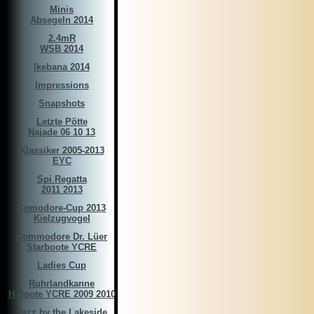
Minis
Absegeln 2014
2.4mR
WSB 2014
Ikebana 2014
Impressions
Snapshots
Letzte Pötte
Najade 06 10 13
Klassiker 2005-2013
EYC
Spi Regatta
2011 2013
Comodore-Cup 2013
Kielzugvogel
Commodore Dr. Lüer
Starboote YCRE
Ladies Cup
Ruhrlandkanne
H-Boote YCRE 2009 2010
Jazz by the Lakeside