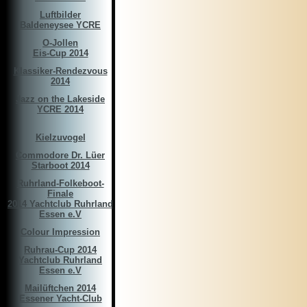
Luftbilder
Baldeneysee YCRE
O-Jollen
Eis-Cup 2014
Klassiker-Rendezvous
2014
Jazz on the Lakeside
YCRE 2014
Kielzuvogel
Commodore Dr. Lüer
Starboot 2014
Ruhrland-Folkeboot-
Finale
2014 Yachtclub Ruhrland
Essen e.V
Colour Impression
Ruhrau-Cup 2014
Yachtclub Ruhrland
Essen e.V
Mailüftchen 2014
Essener Yacht-Club