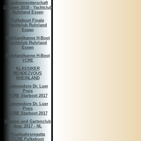
Landesmeisterschaft
Drachen 2018 - Yachtclub
Ruhrland Essen
Folkeboot Finale
Yachtclub Ruhrland
Essen
Ruhrlandkanne H-Boot
Yachtclub Ruhrland
Essen
Ruhrlandkanne H-Boot
YCRE
KLASSIKER
RENDEZVOUS
RHEINLAND
Commodore Dr. Luer
Preis
YCRE Starboot 2017
Commodore Dr. Luer
Preis
YCRE Starboot 2017
Blumen und Gartenclub
Aug. 2017 - NL
Fruehjahrsregatta
YCRE Folkeboot