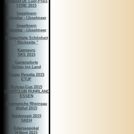
Starboot Dr. Luer-Preis
YCRE 2015
Segeltoern
Gibraltar - IJsselmeer
Segeltoern
Gibraltar - IJsselmeer
Unbeachtete Schönheit
" Rückseite "
Kaenguru
SKS 2015
Gartenpforte
Schau ins Land
Krupp Regatta 2015
ETUF
Ruhrau-Cup 2015
YACHTCLUB RUHRLAND
ESSEN
Rheinwoche Rheingau
Walluf 2015
Baldenopti 2015
SKEH
Ederseepokal
H-Boot 2015