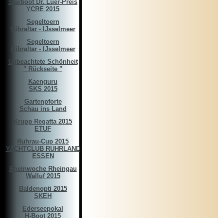
Starboot Dr. Luer-Preis
YCRE 2015
Segeltoern
Gibraltar - IJsselmeer
Segeltoern
Gibraltar - IJsselmeer
Unbeachtete Schönheit
" Rückseite "
Kaenguru
SKS 2015
Gartenpforte
Schau ins Land
Krupp Regatta 2015
ETUF
Ruhrau-Cup 2015
YACHTCLUB RUHRLAND
ESSEN
Rheinwoche Rheingau
Walluf 2015
Baldenopti 2015
SKEH
Ederseepokal
H-Boot 2015