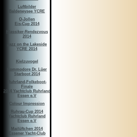
Luftbilder
Baldeneysee YCRE
O-Jollen
Eis-Cup 2014
Klassiker-Rendezvous
2014
Jazz on the Lakeside
YCRE 2014
Kielzuvogel
Commodore Dr. Lüer
Starboot 2014
Ruhrland-Folkeboot-
Finale
2014 Yachtclub Ruhrland
Essen e.V
Colour Impression
Ruhrau-Cup 2014
Yachtclub Ruhrland
Essen e.V
Mailüftchen 2014
Essener Yacht-Club