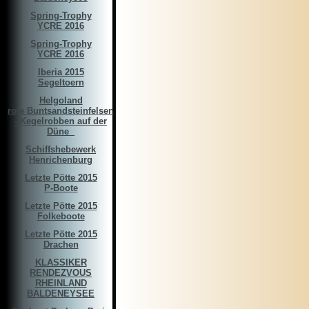
Spring-Trophy
YCRE 2016
Spring-Trophy
YCRE 2016
Iberia 2015
Segeltoern
Helgoland
rote Buntsandsteinfelsen
- Kegelrobben auf der
Düne ­­­ ­
Schiffshebewerk
Henrichenburg
Letzte Pötte 2015
P-Boote
Letzte Pötte 2015
Folkeboote
Letzte Pötte 2015
Drachen
KLASSIKER
RENDEZVOUS
RHEINLAND
BALDENEYSEE