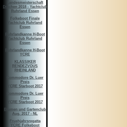
Landesmeisterschaft
Drachen 2018 - Yachtclub
Ruhrland Essen
Folkeboot Finale
Yachtclub Ruhrland
Essen
Ruhrlandkanne H-Boot
Yachtclub Ruhrland
Essen
Ruhrlandkanne H-Boot
YCRE
KLASSIKER
RENDEZVOUS
RHEINLAND
Commodore Dr. Luer
Preis
YCRE Starboot 2017
Commodore Dr. Luer
Preis
YCRE Starboot 2017
Blumen und Gartenclub
Aug. 2017 - NL
Fruehjahrsregatta
YCRE Folkeboot