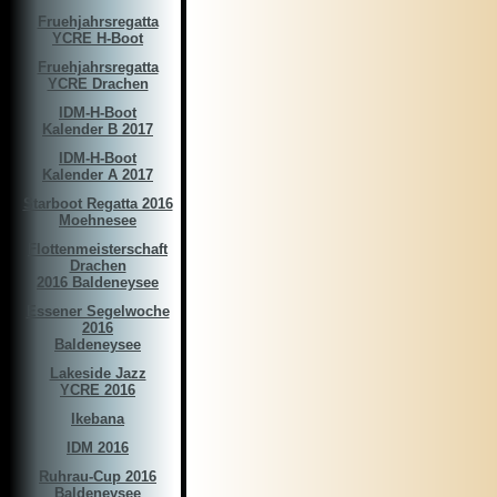
Fruehjahrsregatta
YCRE H-Boot
Fruehjahrsregatta
YCRE Drachen
IDM-H-Boot
Kalender B 2017
IDM-H-Boot
Kalender A 2017
Starboot Regatta 2016
Moehnesee
Flottenmeisterschaft
Drachen
2016 Baldeneysee
Essener Segelwoche
2016
Baldeneysee
Lakeside Jazz
YCRE 2016
Ikebana
IDM 2016
Ruhrau-Cup 2016
Baldeneysee