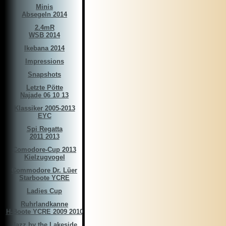
Minis
Absegeln 2014
2.4mR
WSB 2014
Ikebana 2014
Impressions
Snapshots
Letzte Pötte
Najade 06 10 13
Klassiker 2005-2013
EYC
Spi Regatta
2011 2013
Comodore-Cup 2013
Kielzugvogel
Commodore Dr. Lüer
Starboote YCRE
Ladies Cup
Ruhrlandkanne
H-Boote YCRE 2009 2010
Jazz by the Lakeside