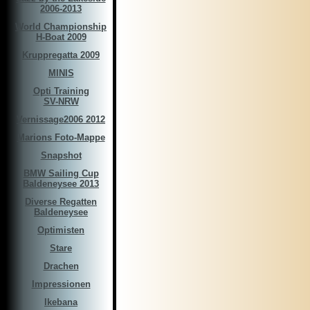
2006-2013
World Championship
H-Boat 2009
Kruppregatta 2009
MINIS
Opti Training
SV-NRW
Vernissage2006 2012
Marions Foto-Mappe
Snapshot
BMW Sailing Cup
Baldeneysee 2013
Diverse Regatten
Baldeneysee
Optimisten
Stare
Drachen
Impressionen
Ikebana