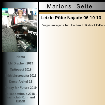
Letzte Pötte Najade 06 10 13
Ranglistenregatta für Drachen Folkeboot P-Boo
Home
LM Drachen 2019
Optipussi 2019
Frühjahrsregatta 2019
Demo Artikel 13
Friday for Future 2019
Folkebootfinale-2018 -
Yachtclub Ruhrland
Essen