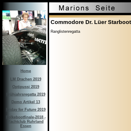
Commodore Dr. Lüer Starboot
Ranglistenregatta
Home
LM Drachen 2019
Optipussi 2019
Frühjahrsregatta 2019
Demo Artikel 13
Friday for Future 2019
Folkebootfinale-2018 -
Yachtclub Ruhrland
Essen