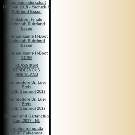
Landesmeisterschaft
Drachen 2018 - Yachtclub
Ruhrland Essen
Folkeboot Finale
Yachtclub Ruhrland
Essen
Ruhrlandkanne H-Boot
Yachtclub Ruhrland
Essen
Ruhrlandkanne H-Boot
YCRE
KLASSIKER
RENDEZVOUS
RHEINLAND
Commodore Dr. Luer
Preis
YCRE Starboot 2017
Commodore Dr. Luer
Preis
YCRE Starboot 2017
Blumen und Gartenclub
Aug. 2017 - NL
Fruehjahrsregatta
YCRE Folkeboot