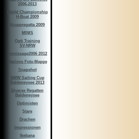
2006-2013
World Championship
H-Boat 2009
Kruppregatta 2009
MINIS
Opti Training
SV-NRW
Vernissage2006 2012
Marions Foto-Mappe
Snapshot
BMW Sailing Cup
Baldeneysee 2013
Diverse Regatten
Baldeneysee
Optimisten
Stare
Drachen
Impressionen
Ikebana