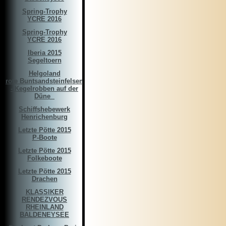
Spring-Trophy
YCRE 2016
Spring-Trophy
YCRE 2016
Iberia 2015
Segeltoern
Helgoland
rote Buntsandsteinfelsen
- Kegelrobben auf der
Düne ­­­ ­
Schiffshebewerk
Henrichenburg
Letzte Pötte 2015
P-Boote
Letzte Pötte 2015
Folkeboote
Letzte Pötte 2015
Drachen
KLASSIKER
RENDEZVOUS
RHEINLAND
BALDENEYSEE