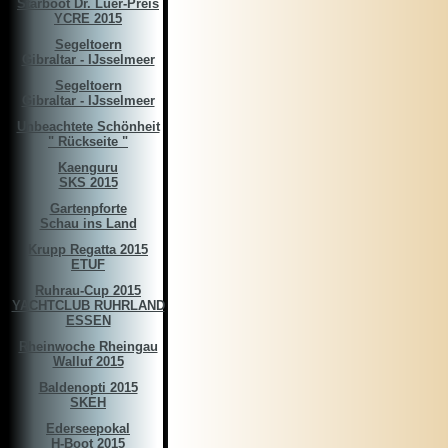
Starboot Dr. Luer-Preis
YCRE 2015
Segeltoern
Gibraltar - IJsselmeer
Segeltoern
Gibraltar - IJsselmeer
Unbeachtete Schönheit
" Rückseite "
Kaenguru
SKS 2015
Gartenpforte
Schau ins Land
Krupp Regatta 2015
ETUF
Ruhrau-Cup 2015
YACHTCLUB RUHRLAND
ESSEN
Rheinwoche Rheingau
Walluf 2015
Baldenopti 2015
SKEH
Ederseepokal
H-Boot 2015