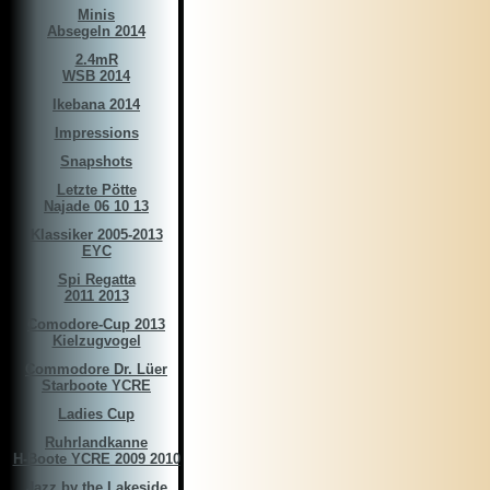
Minis
Absegeln 2014
2.4mR
WSB 2014
Ikebana 2014
Impressions
Snapshots
Letzte Pötte
Najade 06 10 13
Klassiker 2005-2013
EYC
Spi Regatta
2011 2013
Comodore-Cup 2013
Kielzugvogel
Commodore Dr. Lüer
Starboote YCRE
Ladies Cup
Ruhrlandkanne
H-Boote YCRE 2009 2010
Jazz by the Lakeside