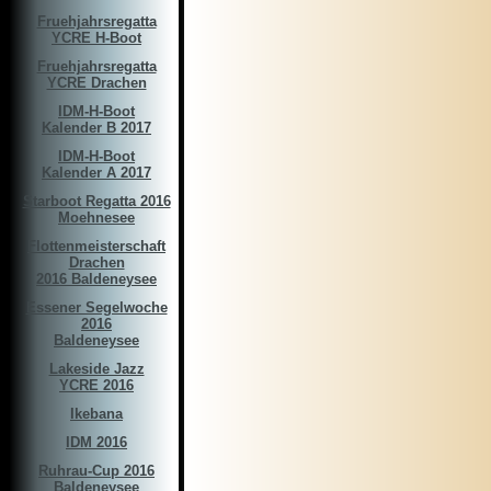
Fruehjahrsregatta
YCRE H-Boot
Fruehjahrsregatta
YCRE Drachen
IDM-H-Boot
Kalender B 2017
IDM-H-Boot
Kalender A 2017
Starboot Regatta 2016
Moehnesee
Flottenmeisterschaft
Drachen
2016 Baldeneysee
Essener Segelwoche
2016
Baldeneysee
Lakeside Jazz
YCRE 2016
Ikebana
IDM 2016
Ruhrau-Cup 2016
Baldeneysee