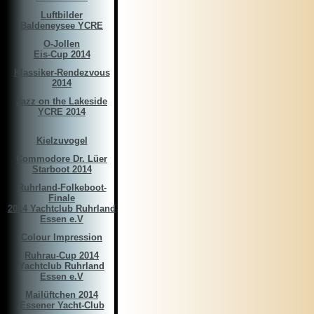
Luftbilder
Baldeneysee YCRE
O-Jollen
Eis-Cup 2014
Klassiker-Rendezvous
2014
Jazz on the Lakeside
YCRE 2014
Kielzuvogel
Commodore Dr. Lüer
Starboot 2014
Ruhrland-Folkeboot-
Finale
2014 Yachtclub Ruhrland
Essen e.V
Colour Impression
Ruhrau-Cup 2014
Yachtclub Ruhrland
Essen e.V
Mailüftchen 2014
Essener Yacht-Club