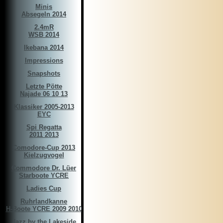
Minis
Absegeln 2014
2.4mR
WSB 2014
Ikebana 2014
Impressions
Snapshots
Letzte Pötte
Najade 06 10 13
Klassiker 2005-2013
EYC
Spi Regatta
2011 2013
Comodore-Cup 2013
Kielzugvogel
Commodore Dr. Lüer
Starboote YCRE
Ladies Cup
Ruhrlandkanne
H-Boote YCRE 2009 2010
Jazz by the Lakeside