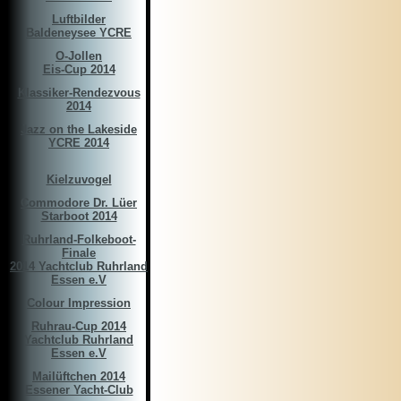
Luftbilder
Baldeneysee YCRE
O-Jollen
Eis-Cup 2014
Klassiker-Rendezvous
2014
Jazz on the Lakeside
YCRE 2014
Kielzuvogel
Commodore Dr. Lüer
Starboot 2014
Ruhrland-Folkeboot-
Finale
2014 Yachtclub Ruhrland
Essen e.V
Colour Impression
Ruhrau-Cup 2014
Yachtclub Ruhrland
Essen e.V
Mailüftchen 2014
Essener Yacht-Club