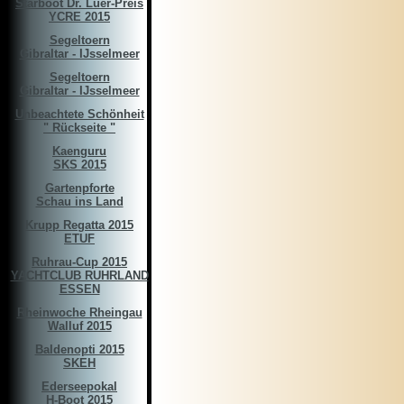
Starboot Dr. Luer-Preis
YCRE 2015
Segeltoern
Gibraltar - IJsselmeer
Segeltoern
Gibraltar - IJsselmeer
Unbeachtete Schönheit
" Rückseite "
Kaenguru
SKS 2015
Gartenpforte
Schau ins Land
Krupp Regatta 2015
ETUF
Ruhrau-Cup 2015
YACHTCLUB RUHRLAND
ESSEN
Rheinwoche Rheingau
Walluf 2015
Baldenopti 2015
SKEH
Ederseepokal
H-Boot 2015