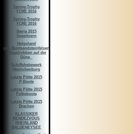
Spring-Trophy
YCRE 2016
Spring-Trophy
YCRE 2016
Iberia 2015
Segeltoern
Helgoland
rote Buntsandsteinfelsen
- Kegelrobben auf der
Düne ­­­ ­
Schiffshebewerk
Henrichenburg
Letzte Pötte 2015
P-Boote
Letzte Pötte 2015
Folkeboote
Letzte Pötte 2015
Drachen
KLASSIKER
RENDEZVOUS
RHEINLAND
BALDENEYSEE