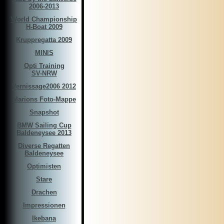
2006-2013
World Championship
H-Boat 2009
Kruppregatta 2009
MINIS
Opti Training
SV-NRW
Vernissage2006 2012
Marions Foto-Mappe
Snapshot
BMW Sailing Cup
Baldeneysee 2013
Diverse Regatten
Baldeneysee
Optimisten
Stare
Drachen
Impressionen
Ikebana