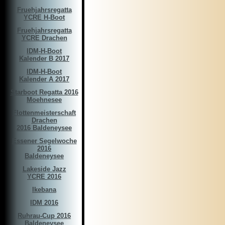
Fruehjahrsregatta
YCRE H-Boot
Fruehjahrsregatta
YCRE Drachen
IDM-H-Boot
Kalender B 2017
IDM-H-Boot
Kalender A 2017
Starboot Regatta 2016
Moehnesee
Flottenmeisterschaft
Drachen
2016 Baldeneysee
Essener Segelwoche
2016
Baldeneysee
Lakeside Jazz
YCRE 2016
Ikebana
IDM 2016
Ruhrau-Cup 2016
Baldeneysee