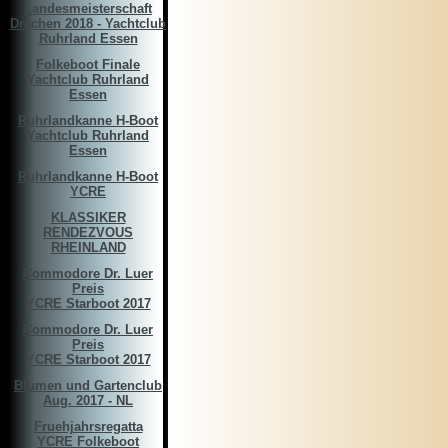
Landesmeisterschaft
Drachen 2018 - Yachtclub
Ruhrland Essen
Folkeboot Finale
Yachtclub Ruhrland
Essen
Ruhrlandkanne H-Boot
Yachtclub Ruhrland
Essen
Ruhrlandkanne H-Boot
YCRE
KLASSIKER
RENDEZVOUS
RHEINLAND
Commodore Dr. Luer
Preis
YCRE Starboot 2017
Commodore Dr. Luer
Preis
YCRE Starboot 2017
Blumen und Gartenclub
Aug. 2017 - NL
Fruehjahrsregatta
YCRE Folkeboot