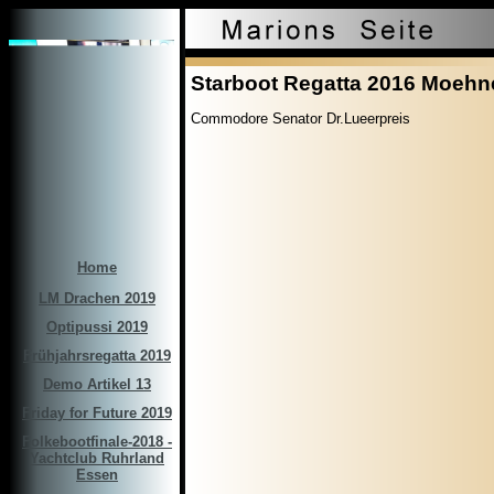
Starboot Regatta 2016 Moeh
Commodore Senator Dr.Lueerpreis
Home
LM Drachen 2019
Optipussi 2019
Frühjahrsregatta 2019
Demo Artikel 13
Friday for Future 2019
Folkebootfinale-2018 -
Yachtclub Ruhrland
Essen